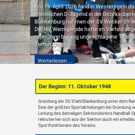
regeln das Finalturnier der Staffeln 1 und 2 der
zirksoberliga West statt. Neben der SG Stahl
cker 09 Westeregeln sowie die HSG Börde teil.
orfeld abgesagt. Mit Westeregeln und der HSG
ne Teams aufeinander, die als Favoriten ins
Der Beginn: 11. Oktober 1948
Gründung der SG Stahl Blankenburg unter dem Na
Eine der größten Sportabteilungen bei Gründung wa
Leitung des damaligen Sektionsleiters Handball-
rekrutierten sich aus der Sektion auch ein erhebli
Sportfunktionäre des Vereins.