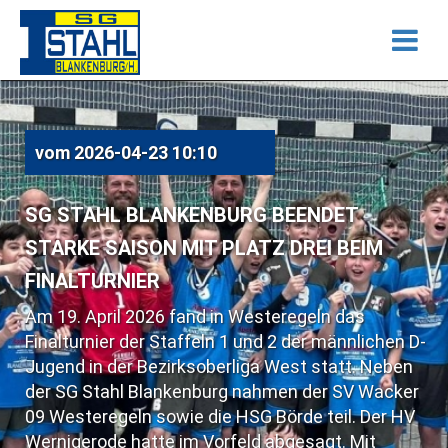
vom
2026-04-23 10:10
SG STAHL BLANKENBURG BEENDET
STARKE SAISON MIT PLATZ DREI BEIM
FINALTURNIER
Am 19. April 2026 fand in Westeregeln das
Finalturnier der Staffeln 1 und 2 der männlichen D-
Jugend in der Bezirksoberliga West statt. Neben
der SG Stahl Blankenburg nahmen der SV Wacker
09 Westeregeln sowie die HSG Börde teil. Der HV
Wernigerode hatte im Vorfeld abgesagt. Mit