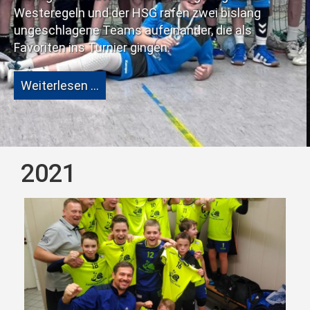
eine große Schwäc
er HSG rafen zwei bislang
ms aufeinander, die als
Weiterlesen …
er gingen.
2021