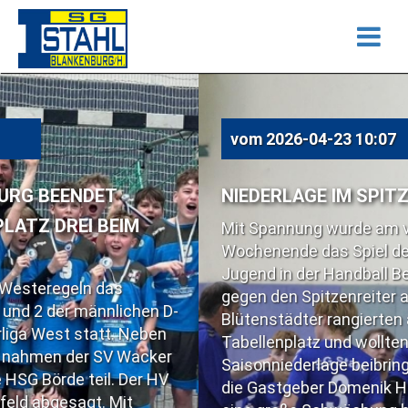
vom
2026-04-23 10:07
NIEDERLAGE IM SPITZENSPIEL
Mit Spannung wurde am vergangenen
Wochenende das Spiel der Blankenburger B-
Jugend in der Handball Bezirksoberliga West
gegen den Spitzenreiter aus Barleben erwartet.
 D-
Blütenstädter rangierten auf dem dritten
en
Tabellenplatz und wollten den Gästen die erste
er
Saisonniederlage beibringen. Kurzfristig muss
HV
die Gastgeber Domenik Herdam ersetzen, was