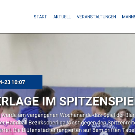
START
AKTUELL
VERANSTALTUNGEN
MANN
SPITZENSPIEL
chenende das Spiel der Blankenburger
a West gegen den Spitzenreiter aus
gierten auf dem dritten Tabellenplatz