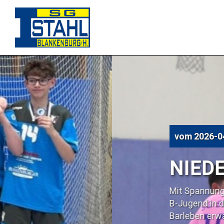
vom
2026-04-23 10:07
NIEDERLAGE IM 
Mit Spannung wurde am vergangenen Wo
B-Jugend in der Handball Bezirksoberlig
Barleben erwartet. Die Blütenstädter ran