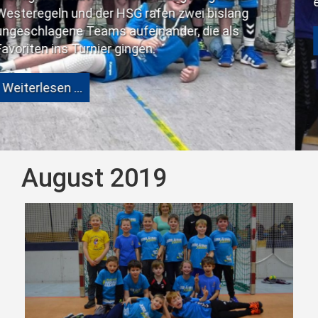
eine große Schwäch
 HSG rafen zwei bislang
 aufeinander, die als
Weiterlesen …
r gingen.
August 2019