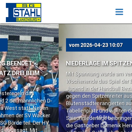
vom
2026-04-23 10:07
NIEDERLAGE IM SPITZENSPIEL
Mit Spannung wurde am vergangenen
Wochenende das Spiel der Blankenburger B-
Jugend in der Handball Bezirksoberliga West
gegen den Spitzenreiter aus Barleben erwartet. 
D-
Blütenstädter rangierten auf dem dritten
Tabellenplatz und wollten den Gästen die erste
r
Saisonniederlage beibringen. Kurzfristig musste
die Gastgeber Domenik Herdam ersetzen, was