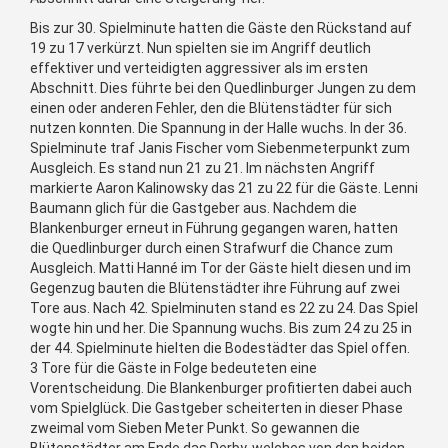
Bis zur 30. Spielminute hatten die Gäste den Rückstand auf
19 zu 17 verkürzt. Nun spielten sie im Angriff deutlich
effektiver und verteidigten aggressiver als im ersten
Abschnitt. Dies führte bei den Quedlinburger Jungen zu dem
einen oder anderen Fehler, den die Blütenstädter für sich
nutzen konnten. Die Spannung in der Halle wuchs. In der 36.
Spielminute traf Janis Fischer vom Siebenmeterpunkt zum
Ausgleich. Es stand nun 21 zu 21. Im nächsten Angriff
markierte Aaron Kalinowsky das 21 zu 22 für die Gäste. Lenni
Baumann glich für die Gastgeber aus. Nachdem die
Blankenburger erneut in Führung gegangen waren, hatten
die Quedlinburger durch einen Strafwurf die Chance zum
Ausgleich. Matti Hanné im Tor der Gäste hielt diesen und im
Gegenzug bauten die Blütenstädter ihre Führung auf zwei
Tore aus. Nach 42. Spielminuten stand es 22 zu 24. Das Spiel
wogte hin und her. Die Spannung wuchs. Bis zum 24 zu 25 in
der 44. Spielminute hielten die Bodestädter das Spiel offen.
3 Tore für die Gäste in Folge bedeuteten eine
Vorentscheidung. Die Blankenburger profitierten dabei auch
vom Spielglück. Die Gastgeber scheiterten in dieser Phase
zweimal vom Sieben Meter Punkt. So gewannen die