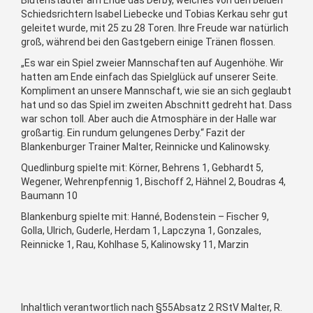
Blütenstädter am Ende das Derby, welches von den beiden
Schiedsrichtern Isabel Liebecke und Tobias Kerkau sehr gut
geleitet wurde, mit 25 zu 28 Toren. Ihre Freude war natürlich
groß, während bei den Gastgebern einige Tränen flossen.
„Es war ein Spiel zweier Mannschaften auf Augenhöhe. Wir
hatten am Ende einfach das Spielglück auf unserer Seite.
Kompliment an unsere Mannschaft, wie sie an sich geglaubt
hat und so das Spiel im zweiten Abschnitt gedreht hat. Dass
war schon toll. Aber auch die Atmosphäre in der Halle war
großartig. Ein rundum gelungenes Derby.“ Fazit der
Blankenburger Trainer Malter, Reinnicke und Kalinowsky.
Quedlinburg spielte mit: Körner, Behrens 1, Gebhardt 5,
Wegener, Wehrenpfennig 1, Bischoff 2, Hähnel 2, Boudras 4,
Baumann 10
Blankenburg spielte mit: Hanné, Bodenstein – Fischer 9,
Golla, Ulrich, Guderle, Herdam 1, Lapczyna 1, Gonzales,
Reinnicke 1, Rau, Kohlhase 5, Kalinowsky 11, Marzin
Inhaltlich verantwortlich nach §55Absatz 2 RStV Malter, R.