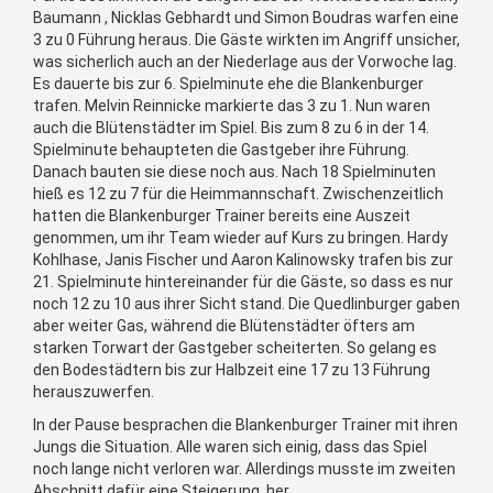
Baumann , Nicklas Gebhardt und Simon Boudras warfen eine
3 zu 0 Führung heraus. Die Gäste wirkten im Angriff unsicher,
was sicherlich auch an der Niederlage aus der Vorwoche lag.
Es dauerte bis zur 6. Spielminute ehe die Blankenburger
trafen. Melvin Reinnicke markierte das 3 zu 1. Nun waren
auch die Blütenstädter im Spiel. Bis zum 8 zu 6 in der 14.
Spielminute behaupteten die Gastgeber ihre Führung.
Danach bauten sie diese noch aus. Nach 18 Spielminuten
hieß es 12 zu 7 für die Heimmannschaft. Zwischenzeitlich
hatten die Blankenburger Trainer bereits eine Auszeit
genommen, um ihr Team wieder auf Kurs zu bringen. Hardy
Kohlhase, Janis Fischer und Aaron Kalinowsky trafen bis zur
21. Spielminute hintereinander für die Gäste, so dass es nur
noch 12 zu 10 aus ihrer Sicht stand. Die Quedlinburger gaben
aber weiter Gas, während die Blütenstädter öfters am
starken Torwart der Gastgeber scheiterten. So gelang es
den Bodestädtern bis zur Halbzeit eine 17 zu 13 Führung
herauszuwerfen.
In der Pause besprachen die Blankenburger Trainer mit ihren
Jungs die Situation. Alle waren sich einig, dass das Spiel
noch lange nicht verloren war. Allerdings musste im zweiten
Abschnitt dafür eine Steigerung her.