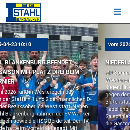
vom
2026-04-23 10:07
EENDET
NIEDERLAGE IM SPITZENSP
DREI BEIM
Mit Spannung wurde am vergan
Wochenende das Spiel der Blank
Jugend in der Handball Bezirkso
regeln das
gegen den Spitzenreiter aus Barl
 der männlichen D-
Blütenstädter rangierten auf de
est statt. Neben
Tabellenplatz und wollten den G
en der SV Wacker
Saisonniederlage beibringen. Ku
rde teil. Der HV
die Gastgeber Domenik Herdam 
gesagt. Mit