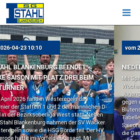
vom
2026-04-23 10:07
DET
NIEDERLAGE IM SPITZENSPIEL
I BEIM
Mit Spannung wurde am vergangene
Wochenende das Spiel der Blankenbu
Jugend in der Handball Bezirksoberl
ln das
gegen den Spitzenreiter aus Barleben
 männlichen D-
Blütenstädter rangierten auf dem dri
tatt. Neben
Tabellenplatz und wollten den Gästen
er SV Wacker
Saisonniederlage beibringen. Kurzfri
teil. Der HV
die Gastgeber Domenik Herdam erse
gt. Mit