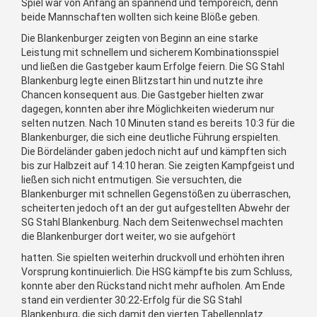
Spiel war von Anfang an spannend und temporeich, denn
beide Mannschaften wollten sich keine Blöße geben.
Die Blankenburger zeigten von Beginn an eine starke
Leistung mit schnellem und sicherem Kombinationsspiel
und ließen die Gastgeber kaum Erfolge feiern. Die SG Stahl
Blankenburg legte einen Blitzstart hin und nutzte ihre
Chancen konsequent aus. Die Gastgeber hielten zwar
dagegen, konnten aber ihre Möglichkeiten wiederum nur
selten nutzen. Nach 10 Minuten stand es bereits 10:3 für die
Blankenburger, die sich eine deutliche Führung erspielten.
Die Bördeländer gaben jedoch nicht auf und kämpften sich
bis zur Halbzeit auf 14:10 heran. Sie zeigten Kampfgeist und
ließen sich nicht entmutigen. Sie versuchten, die
Blankenburger mit schnellen Gegenstößen zu überraschen,
scheiterten jedoch oft an der gut aufgestellten Abwehr der
SG Stahl Blankenburg. Nach dem Seitenwechsel machten
die Blankenburger dort weiter, wo sie aufgehört
hatten. Sie spielten weiterhin druckvoll und erhöhten ihren
Vorsprung kontinuierlich. Die HSG kämpfte bis zum Schluss,
konnte aber den Rückstand nicht mehr aufholen. Am Ende
stand ein verdienter 30:22-Erfolg für die SG Stahl
Blankenburg, die sich damit den vierten Tabellenplatz